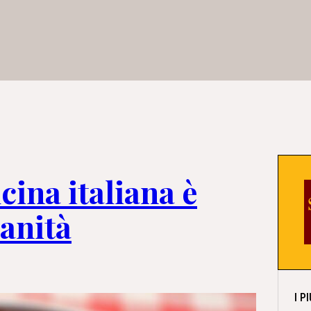
ucina italiana è
anità
I P