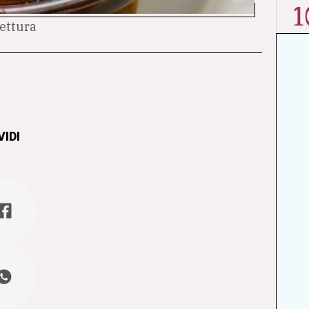
1
lettura
IDI