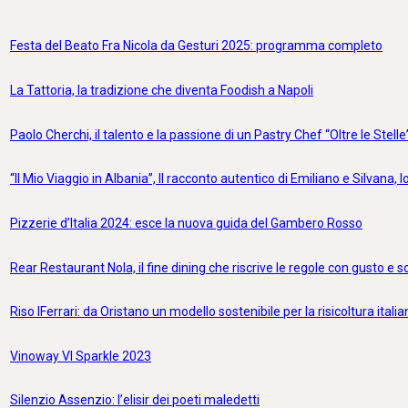
Festa del Beato Fra Nicola da Gesturi 2025: programma completo
La Tattoria, la tradizione che diventa Foodish a Napoli
Paolo Cherchi, il talento e la passione di un Pastry Chef “Oltre le Stelle
“Il Mio Viaggio in Albania”, Il racconto autentico di Emiliano e Silvana, lo
Pizzerie d’Italia 2024: esce la nuova guida del Gambero Rosso
Rear Restaurant Nola, il fine dining che riscrive le regole con gusto e 
Riso IFerrari: da Oristano un modello sostenibile per la risicoltura itali
Vinoway VI Sparkle 2023
Silenzio Assenzio: l’elisir dei poeti maledetti