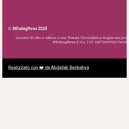
© MEatingNews 2025
Incontri di cibo e culture è una Testata Giornalistica Registrata pres
MEatingNews S.r.l.s. | CF 04072690920 Parti
Realizzato con ❤️ da Abdallah Benbahya