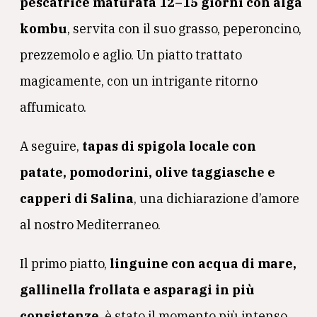
pescatrice maturata 12–15 giorni con alga
kombu
, servita con il suo grasso, peperoncino,
prezzemolo e aglio. Un piatto trattato
magicamente, con un intrigante ritorno
affumicato.
A seguire,
tapas di spigola locale con
patate, pomodorini, olive taggiasche e
capperi di Salina
, una dichiarazione d’amore
al nostro Mediterraneo.
Il primo piatto,
linguine con acqua di mare,
gallinella frollata e asparagi in più
consistenze
, è stato il momento più intenso