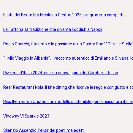
Festa del Beato Fra Nicola da Gesturi 2025: programma completo
La Tattoria, la tradizione che diventa Foodish a Napoli
Paolo Cherchi, il talento e la passione di un Pastry Chef “Oltre le Stelle
“Il Mio Viaggio in Albania”, Il racconto autentico di Emiliano e Silvana, lo
Pizzerie d’Italia 2024: esce la nuova guida del Gambero Rosso
Rear Restaurant Nola, il fine dining che riscrive le regole con gusto e 
Riso IFerrari: da Oristano un modello sostenibile per la risicoltura itali
Vinoway VI Sparkle 2023
Silenzio Assenzio: l’elisir dei poeti maledetti