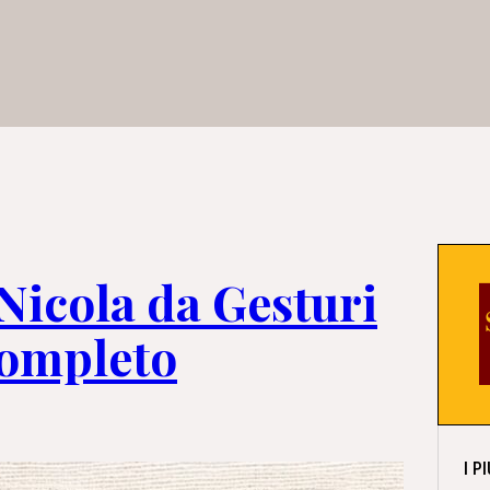
 Nicola da Gesturi
ompleto
I P