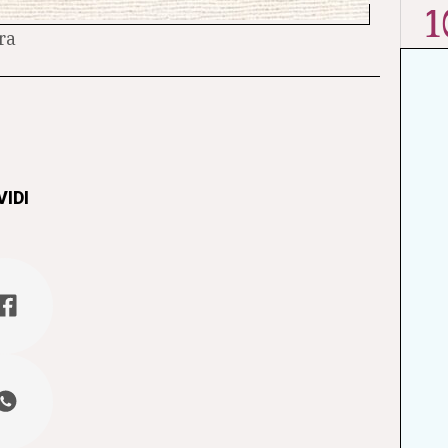
1
ra
IDI