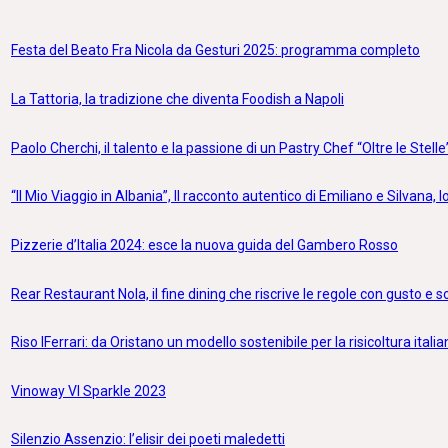
Festa del Beato Fra Nicola da Gesturi 2025: programma completo
La Tattoria, la tradizione che diventa Foodish a Napoli
Paolo Cherchi, il talento e la passione di un Pastry Chef “Oltre le Stelle
“Il Mio Viaggio in Albania”, Il racconto autentico di Emiliano e Silvana, lo
Pizzerie d’Italia 2024: esce la nuova guida del Gambero Rosso
Rear Restaurant Nola, il fine dining che riscrive le regole con gusto e 
Riso IFerrari: da Oristano un modello sostenibile per la risicoltura itali
Vinoway VI Sparkle 2023
Silenzio Assenzio: l’elisir dei poeti maledetti