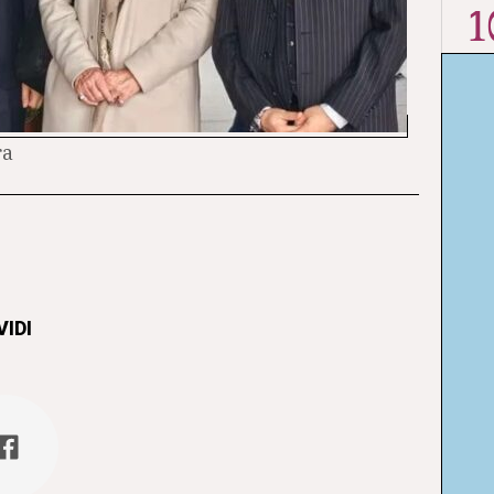
1
ra
IDI