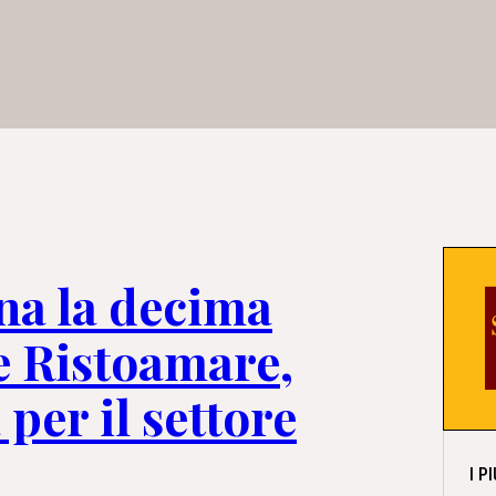
na la decima
e Ristoamare,
 per il settore
I P