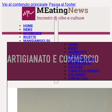
Vai al contenuto principale
Passa al footer
HOME
NEWS
INTERVISTE
RICETTE
MANGIAMOCI SU
BEVIAMOCI SU
HOME
CULTURA
NEWS
COME VA IL MONDO
INTERVISTE
ARTIGIANATO E COMMERCIO
CHI SIAMO
RICETTE
CONTATTACI
MANGIAMOCI SU
BEVIAMOCI SU
CULTURA
COME VA IL MONDO
CHI SIAMO
CONTATTACI