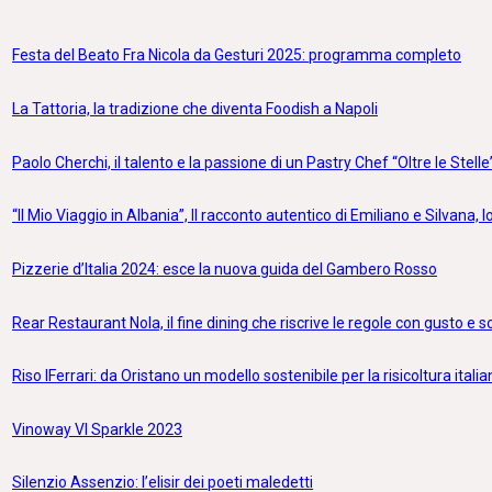
Festa del Beato Fra Nicola da Gesturi 2025: programma completo
La Tattoria, la tradizione che diventa Foodish a Napoli
Paolo Cherchi, il talento e la passione di un Pastry Chef “Oltre le Stelle
“Il Mio Viaggio in Albania”, Il racconto autentico di Emiliano e Silvana, lo
Pizzerie d’Italia 2024: esce la nuova guida del Gambero Rosso
Rear Restaurant Nola, il fine dining che riscrive le regole con gusto e 
Riso IFerrari: da Oristano un modello sostenibile per la risicoltura itali
Vinoway VI Sparkle 2023
Silenzio Assenzio: l’elisir dei poeti maledetti