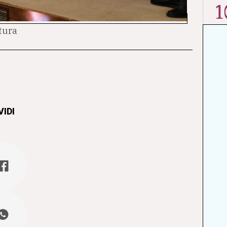
1
ttura
IDI