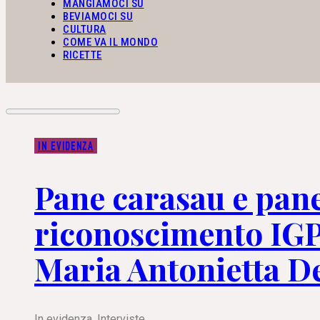
MANGIAMOCI SU
BEVIAMOCI SU
CULTURA
COME VA IL MONDO
RICETTE
IN EVIDENZA
Pane carasau e pane
riconoscimento IGP:
Maria Antonietta D
In evidenza
,
Interviste