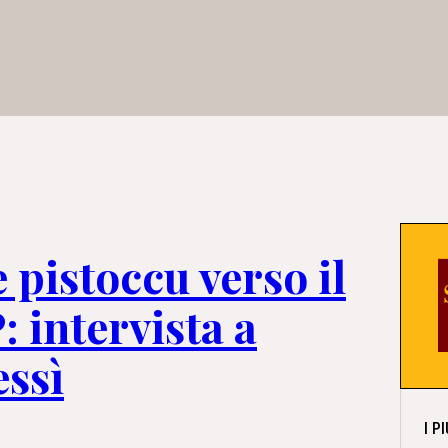
 pistoccu verso il
 intervista a
essì
I P