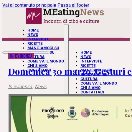
Vai al contenuto principale
Passa al footer
HOME
NEWS
INTERVISTE
RICETTE
MANGIAMOCI SU
BEVIAMOCI SU
HOME
IN EVIDENZA
CULTURA
NEWS
COME VA IL MONDO
INTERVISTE
CHI SIAMO
RICETTE
Domenica 30 marzo, Gesturi cel
CONTATTACI
MANGIAMOCI SU
BEVIAMOCI SU
CULTURA
COME VA IL MONDO
In evidenza
,
News
CHI SIAMO
CONTATTACI