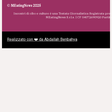
© MEatingNews 2025
Incontri di cibo e culture è una Testata Giornalistica Registrata pres
MEatingNews S.r.l.s. | CF 04072690920 Parti
Realizzato con ❤️ da Abdallah Benbahya