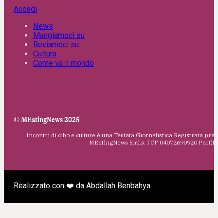
Accedi
News
Mangiamoci su
Beviamoci su
Cultura
Come va il mondo
© MEatingNews 2025
Incontri di cibo e culture è una Testata Giornalistica Registrata pres
MEatingNews S.r.l.s. | CF 04072690920 Parti
Realizzato con ❤️ da Abdallah Benbahya