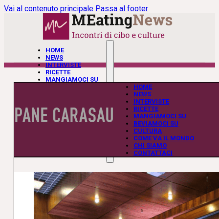
Vai al contenuto principale
Passa al footer
HOME
NEWS
INTERVISTE
RICETTE
MANGIAMOCI SU
BEVIAMOCI SU
HOME
CULTURA
NEWS
COME VA IL MONDO
INTERVISTE
PANE CARASAU
CHI SIAMO
RICETTE
CONTATTACI
MANGIAMOCI SU
BEVIAMOCI SU
CULTURA
COME VA IL MONDO
CHI SIAMO
CONTATTACI