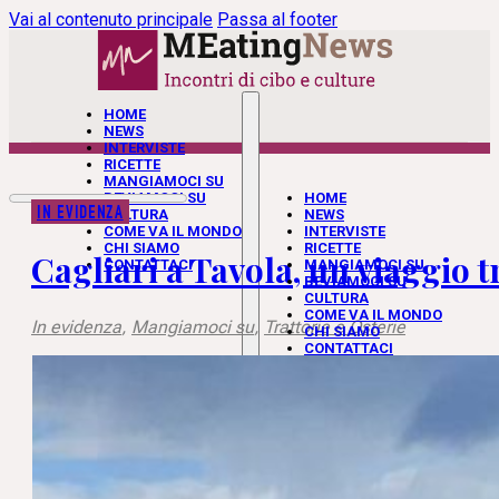
Vai al contenuto principale
Passa al footer
HOME
NEWS
INTERVISTE
RICETTE
MANGIAMOCI SU
BEVIAMOCI SU
HOME
IN EVIDENZA
CULTURA
NEWS
COME VA IL MONDO
INTERVISTE
CHI SIAMO
RICETTE
Cagliari a Tavola, un viaggio t
CONTATTACI
MANGIAMOCI SU
BEVIAMOCI SU
CULTURA
COME VA IL MONDO
In evidenza
,
Mangiamoci su
,
Trattorie e Osterie
CHI SIAMO
CONTATTACI