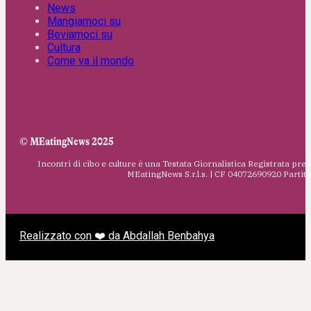
News
Mangiamoci su
Beviamoci su
Cultura
Come va il mondo
© MEatingNews 2025
Incontri di cibo e culture è una Testata Giornalistica Registrata pres
MEatingNews S.r.l.s. | CF 04072690920 Parti
Realizzato con ❤️ da Abdallah Benbahya