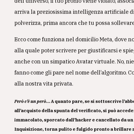
dell’universo, il tuo profilo viene violato, asso
arriva la preziosissima intelligenza artificiale d
polverizza, prima ancora che tu possa sollevare 
Ecco come funziona nel domicilio Meta, dove non
alla quale poter scrivere per giustificarsi e sp
anche con un simpatico Avatar virtuale. No, nien
fanno come gli pare nel nome dell’algoritmo. Co
alla nostra vita privata.
Però c’è un però
… A quanto pare, se si sottoscrive l’
all’acquisto della spunta del verificato, si può acced
immacolato, sporcato dall’hacker e cancellato da u
Inquisizione, torna pulito e fulgido pronto a brillar