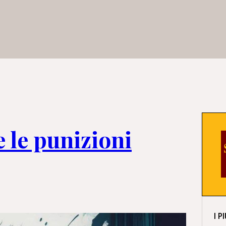
le punizioni
I P