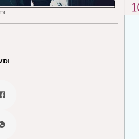
1
ura
IDI