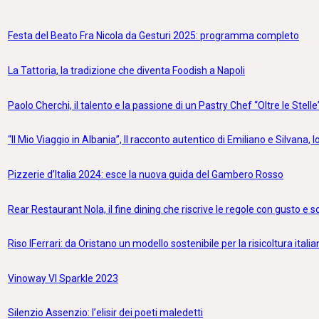
Festa del Beato Fra Nicola da Gesturi 2025: programma completo
La Tattoria, la tradizione che diventa Foodish a Napoli
Paolo Cherchi, il talento e la passione di un Pastry Chef “Oltre le Stelle
“Il Mio Viaggio in Albania”, Il racconto autentico di Emiliano e Silvana, lo
Pizzerie d’Italia 2024: esce la nuova guida del Gambero Rosso
Rear Restaurant Nola, il fine dining che riscrive le regole con gusto e 
Riso IFerrari: da Oristano un modello sostenibile per la risicoltura itali
Vinoway VI Sparkle 2023
Silenzio Assenzio: l’elisir dei poeti maledetti