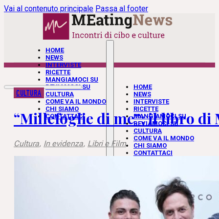
Vai al contenuto principale
Passa al footer
HOME
NEWS
INTERVISTE
RICETTE
MANGIAMOCI SU
BEVIAMOCI SU
HOME
CULTURA
CULTURA
NEWS
COME VA IL MONDO
INTERVISTE
CHI SIAMO
RICETTE
“Millefoglie di me”: il libro d
CONTATTACI
MANGIAMOCI SU
BEVIAMOCI SU
CULTURA
COME VA IL MONDO
Cultura
,
In evidenza
,
Libri e Film
CHI SIAMO
CONTATTACI