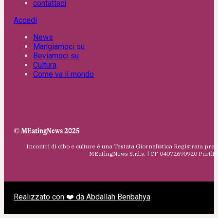
contattaci
Accedi
News
Mangiamoci su
Beviamoci su
Cultura
Come va il mondo
© MEatingNews 2025
Incontri di cibo e culture è una Testata Giornalistica Registrata pres
MEatingNews S.r.l.s. | CF 04072690920 Parti
Realizzato con ❤️ da Abdallah Benbahya