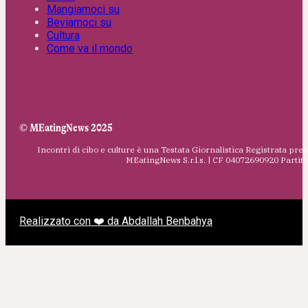
Mangiamoci su
Beviamoci su
Cultura
Come va il mondo
© MEatingNews 2025
Incontri di cibo e culture è una Testata Giornalistica Registrata pres
MEatingNews S.r.l.s. | CF 04072690920 Parti
Realizzato con ❤️ da Abdallah Benbahya