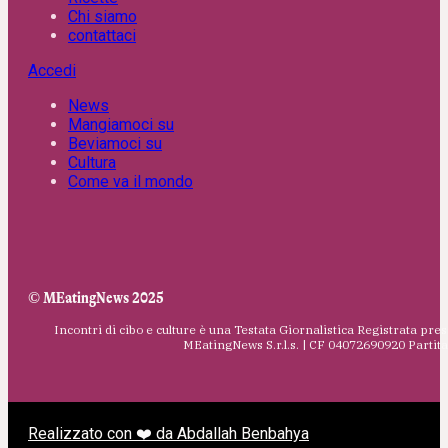
Chi siamo
contattaci
Accedi
News
Mangiamoci su
Beviamoci su
Cultura
Come va il mondo
© MEatingNews 2025
Incontri di cibo e culture è una Testata Giornalistica Registrata pres
MEatingNews S.r.l.s. | CF 04072690920 Parti
Realizzato con ❤️ da Abdallah Benbahya