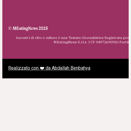
© MEatingNews 2025
Incontri di cibo e culture è una Testata Giornalistica Registrata pres
MEatingNews S.r.l.s. | CF 04072690920 Parti
Realizzato con ❤️ da Abdallah Benbahya