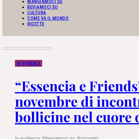
MANGIAMOCI SU
BEVIAMOCI SU
CULTURA
COME VA IL MONDO
RICETTE
IN EVIDENZA
“Essencia e Friends
novembre di incontr
bollicine nel cuore 
In evidenza
,
Mangiamoci su
,
Ristoranti