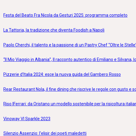
Festa del Beato Fra Nicola da Gesturi 2025: programma completo
La Tattoria, la tradizione che diventa Foodish a Napoli
Paolo Cherchi, il talento e la passione di un Pastry Chef “Oltre le Stelle
“Il Mio Viaggio in Albania”, Il racconto autentico di Emiliano e Silvana, lo
Pizzerie d’Italia 2024: esce la nuova guida del Gambero Rosso
Rear Restaurant Nola, il fine dining che riscrive le regole con gusto e 
Riso IFerrari: da Oristano un modello sostenibile per la risicoltura itali
Vinoway VI Sparkle 2023
Silenzio Assenzio: l’elisir dei poeti maledetti