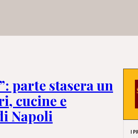
”: parte stasera un
i, cucine e
di Napoli
I P