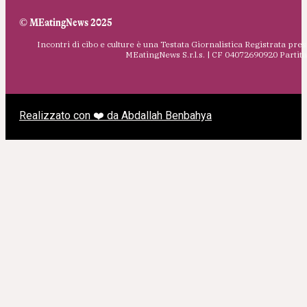
© MEatingNews 2025
Incontri di cibo e culture è una Testata Giornalistica Registrata pres
MEatingNews S.r.l.s. | CF 04072690920 Parti
Realizzato con ❤️ da Abdallah Benbahya