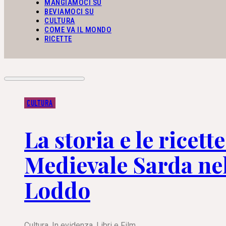
MANGIAMOCI SU
BEVIAMOCI SU
CULTURA
COME VA IL MONDO
RICETTE
CULTURA
La storia e le ricett
Medievale Sarda nel
Loddo
Cultura
,
In evidenza
,
Libri e Film