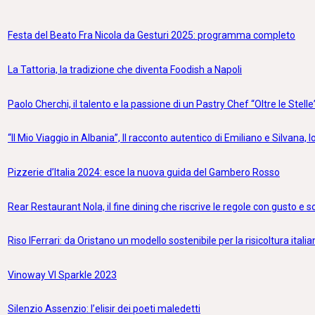
Festa del Beato Fra Nicola da Gesturi 2025: programma completo
La Tattoria, la tradizione che diventa Foodish a Napoli
Paolo Cherchi, il talento e la passione di un Pastry Chef “Oltre le Stelle
“Il Mio Viaggio in Albania”, Il racconto autentico di Emiliano e Silvana, lo
Pizzerie d’Italia 2024: esce la nuova guida del Gambero Rosso
Rear Restaurant Nola, il fine dining che riscrive le regole con gusto e 
Riso IFerrari: da Oristano un modello sostenibile per la risicoltura itali
Vinoway VI Sparkle 2023
Silenzio Assenzio: l’elisir dei poeti maledetti