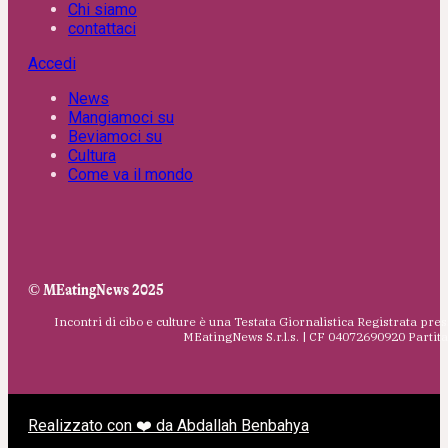
Chi siamo
contattaci
Accedi
News
Mangiamoci su
Beviamoci su
Cultura
Come va il mondo
© MEatingNews 2025
Incontri di cibo e culture è una Testata Giornalistica Registrata pres
MEatingNews S.r.l.s. | CF 04072690920 Parti
Realizzato con ❤️ da Abdallah Benbahya