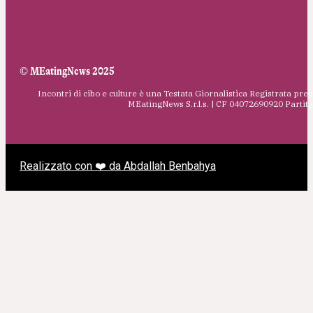
© MEatingNews 2025
Incontri di cibo e culture è una Testata Giornalistica Registrata pres
MEatingNews S.r.l.s. | CF 04072690920 Parti
Realizzato con ❤️ da Abdallah Benbahya