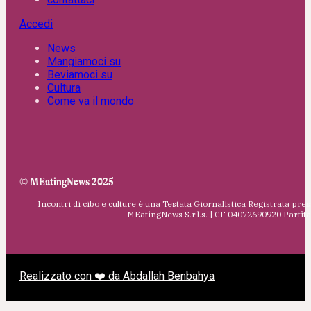
Accedi
News
Mangiamoci su
Beviamoci su
Cultura
Come va il mondo
© MEatingNews 2025
Incontri di cibo e culture è una Testata Giornalistica Registrata pres
MEatingNews S.r.l.s. | CF 04072690920 Parti
Realizzato con ❤️ da Abdallah Benbahya