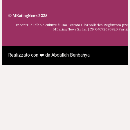
© MEatingNews 2025
Incontri di cibo e culture è una Testata Giornalistica Registrata pres
MEatingNews S.r.l.s. | CF 04072690920 Parti
Realizzato con ❤️ da Abdallah Benbahya