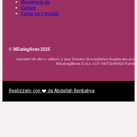
Beviamoci su
Cultura
Come va il mondo
© MEatingNews 2025
Incontri di cibo e culture è una Testata Giornalistica Registrata pres
MEatingNews S.r.l.s. | CF 04072690920 Parti
Realizzato con ❤️ da Abdallah Benbahya