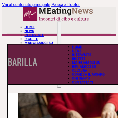
Vai al contenuto principale
Passa al footer
HOME
NEWS
INTERVISTE
RICETTE
MANGIAMOCI SU
BEVIAMOCI SU
HOME
CULTURA
NEWS
COME VA IL MONDO
INTERVISTE
BARILLA
CHI SIAMO
RICETTE
CONTATTACI
MANGIAMOCI SU
BEVIAMOCI SU
CULTURA
COME VA IL MONDO
CHI SIAMO
CONTATTACI