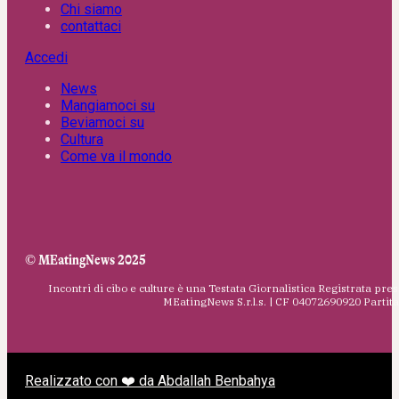
Chi siamo
contattaci
Accedi
News
Mangiamoci su
Beviamoci su
Cultura
Come va il mondo
© MEatingNews 2025
Incontri di cibo e culture è una Testata Giornalistica Registrata pres
MEatingNews S.r.l.s. | CF 04072690920 Parti
Realizzato con ❤️ da Abdallah Benbahya