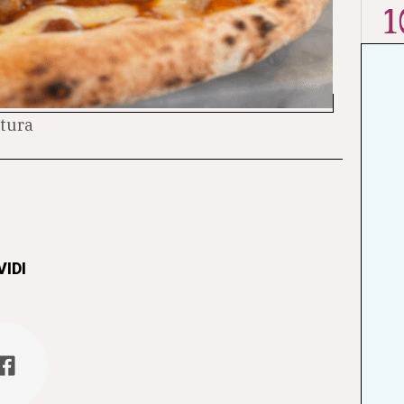
1
ttura
IDI