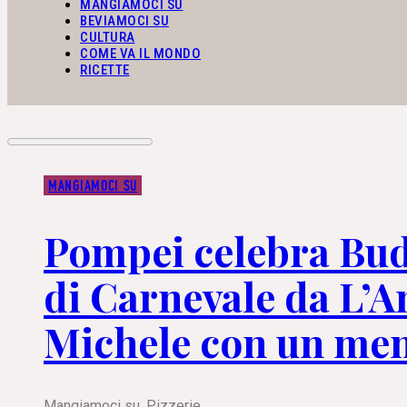
MANGIAMOCI SU
BEVIAMOCI SU
CULTURA
COME VA IL MONDO
RICETTE
MANGIAMOCI SU
Pompei celebra Bud
di Carnevale da L’A
Michele con un men
Mangiamoci su
,
Pizzerie