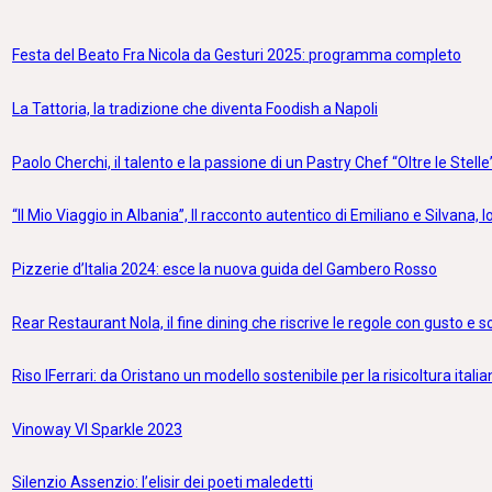
Festa del Beato Fra Nicola da Gesturi 2025: programma completo
La Tattoria, la tradizione che diventa Foodish a Napoli
Paolo Cherchi, il talento e la passione di un Pastry Chef “Oltre le Stelle
“Il Mio Viaggio in Albania”, Il racconto autentico di Emiliano e Silvana, lo
Pizzerie d’Italia 2024: esce la nuova guida del Gambero Rosso
Rear Restaurant Nola, il fine dining che riscrive le regole con gusto e 
Riso IFerrari: da Oristano un modello sostenibile per la risicoltura itali
Vinoway VI Sparkle 2023
Silenzio Assenzio: l’elisir dei poeti maledetti