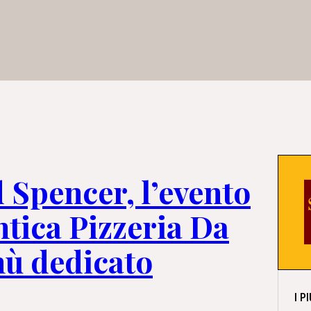
 Spencer, l’evento
ntica Pizzeria Da
ù dedicato
I P