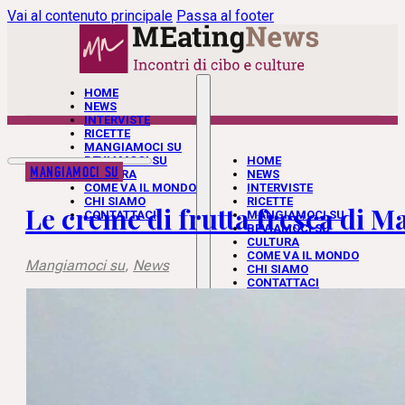
Vai al contenuto principale
Passa al footer
HOME
NEWS
INTERVISTE
RICETTE
MANGIAMOCI SU
BEVIAMOCI SU
HOME
MANGIAMOCI SU
CULTURA
NEWS
COME VA IL MONDO
INTERVISTE
CHI SIAMO
RICETTE
Le creme di frutta fresca di Ma
CONTATTACI
MANGIAMOCI SU
BEVIAMOCI SU
CULTURA
COME VA IL MONDO
Mangiamoci su
,
News
CHI SIAMO
CONTATTACI