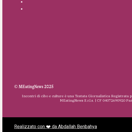
© MEatingNews 2025
Incontri di cibo e culture è una Testata Giornalistica Registrata 
MEatingNews S.r.l.s. | CF 04072690920 Pa
Realizzato con ❤️ da Abdallah Benbahya