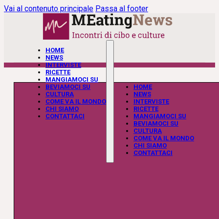
Vai al contenuto principale
Passa al footer
HOME
NEWS
INTERVISTE
RICETTE
MANGIAMOCI SU
BEVIAMOCI SU
HOME
CULTURA
NEWS
COME VA IL MONDO
INTERVISTE
CHI SIAMO
RICETTE
CONTATTACI
MANGIAMOCI SU
BEVIAMOCI SU
CULTURA
COME VA IL MONDO
CHI SIAMO
CONTATTACI