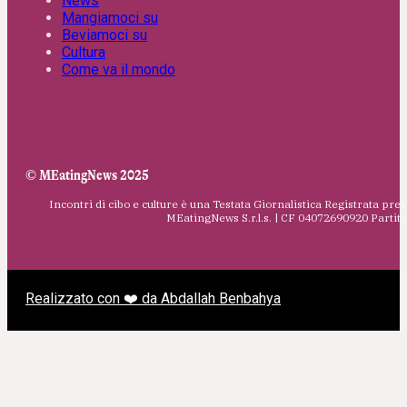
News
Mangiamoci su
Beviamoci su
Cultura
Come va il mondo
© MEatingNews 2025
Incontri di cibo e culture è una Testata Giornalistica Registrata pres
MEatingNews S.r.l.s. | CF 04072690920 Parti
Realizzato con ❤️ da Abdallah Benbahya