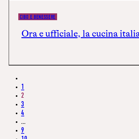
CIBO E BENESSERE
Ora è ufficiale, la cucina ita
1
2
3
4
…
9
10