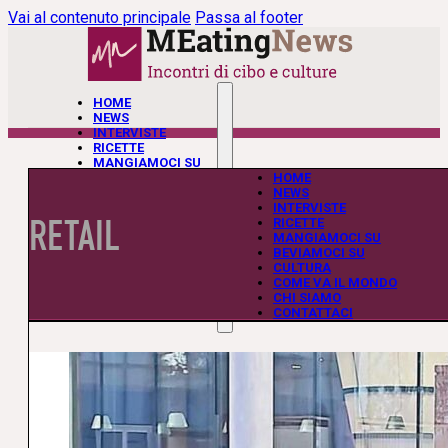
Vai al contenuto principale
Passa al footer
HOME
NEWS
INTERVISTE
RICETTE
MANGIAMOCI SU
BEVIAMOCI SU
HOME
CULTURA
NEWS
COME VA IL MONDO
INTERVISTE
RETAIL
CHI SIAMO
RICETTE
CONTATTACI
MANGIAMOCI SU
BEVIAMOCI SU
CULTURA
COME VA IL MONDO
CHI SIAMO
CONTATTACI