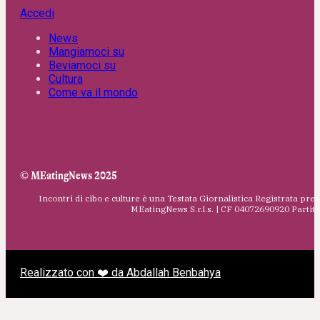
Accedi
News
Mangiamoci su
Beviamoci su
Cultura
Come va il mondo
© MEatingNews 2025
Incontri di cibo e culture è una Testata Giornalistica Registrata pres
MEatingNews S.r.l.s. | CF 04072690920 Parti
Realizzato con ❤️ da Abdallah Benbahya