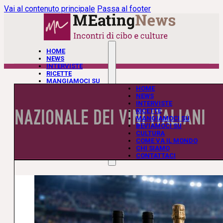
Vai al contenuto principale
Passa al footer
HOME
NEWS
INTERVISTE
RICETTE
MANGIAMOCI SU
BEVIAMOCI SU
HOME
CULTURA
NEWS
COME VA IL MONDO
INTERVISTE
NAZIONALE DEI VINI ITALIANI
CHI SIAMO
RICETTE
CONTATTACI
MANGIAMOCI SU
BEVIAMOCI SU
CULTURA
COME VA IL MONDO
CHI SIAMO
CONTATTACI