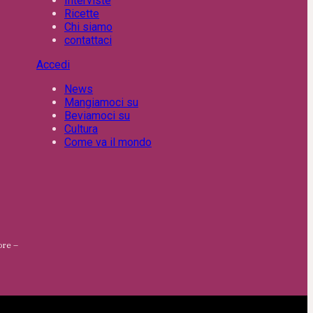
Interviste
Ricette
Chi siamo
contattaci
Accedi
News
Mangiamoci su
Beviamoci su
Cultura
Come va il mondo
ore –