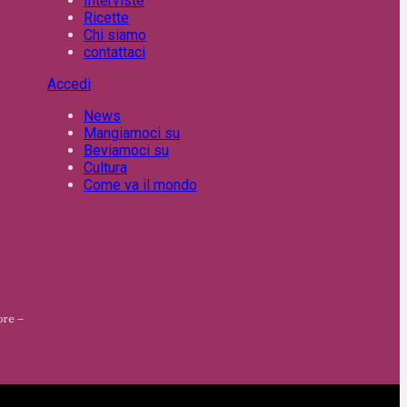
Interviste
Ricette
Chi siamo
contattaci
Accedi
News
Mangiamoci su
Beviamoci su
Cultura
Come va il mondo
ore –