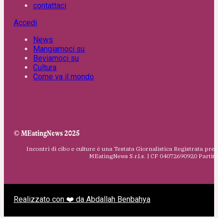
contattaci
Accedi
News
Mangiamoci su
Beviamoci su
Cultura
Come va il mondo
© MEatingNews 2025
Incontri di cibo e culture è una Testata Giornalistica Registrata pres
MEatingNews S.r.l.s. | CF 04072690920 Parti
Realizzato con ❤️ da Abdallah Benbahya