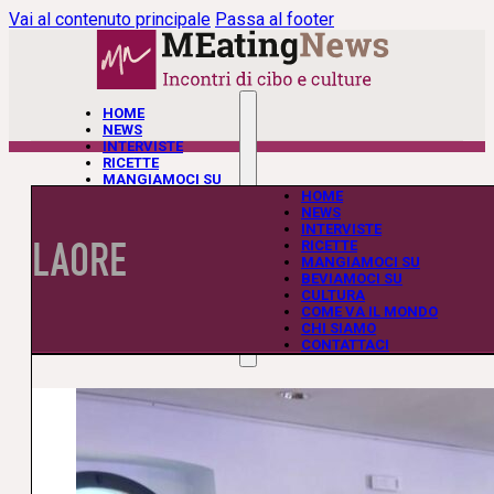
Vai al contenuto principale
Passa al footer
HOME
NEWS
INTERVISTE
RICETTE
MANGIAMOCI SU
BEVIAMOCI SU
HOME
CULTURA
NEWS
COME VA IL MONDO
INTERVISTE
LAORE
CHI SIAMO
RICETTE
CONTATTACI
MANGIAMOCI SU
BEVIAMOCI SU
CULTURA
COME VA IL MONDO
CHI SIAMO
CONTATTACI