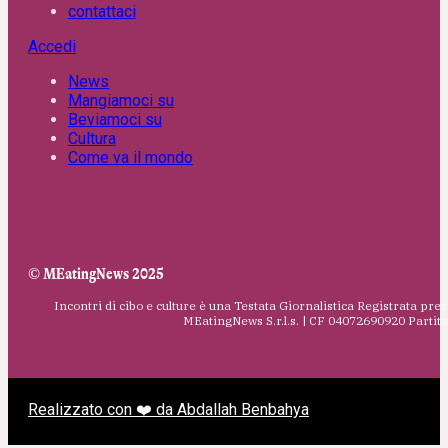
contattaci
Accedi
News
Mangiamoci su
Beviamoci su
Cultura
Come va il mondo
© MEatingNews 2025
Incontri di cibo e culture è una Testata Giornalistica Registrata pres
MEatingNews S.r.l.s. | CF 04072690920 Parti
Realizzato con ❤️ da Abdallah Benbahya