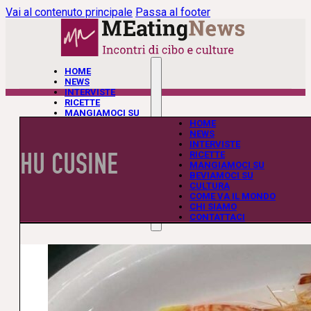
Vai al contenuto principale
Passa al footer
HOME
NEWS
INTERVISTE
RICETTE
MANGIAMOCI SU
BEVIAMOCI SU
HOME
CULTURA
NEWS
COME VA IL MONDO
INTERVISTE
HU CUSINE
CHI SIAMO
RICETTE
CONTATTACI
MANGIAMOCI SU
BEVIAMOCI SU
CULTURA
COME VA IL MONDO
CHI SIAMO
CONTATTACI