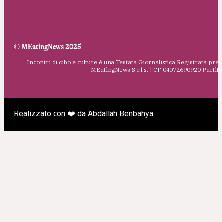
© MEatingNews 2025
Incontri di cibo e culture è una Testata Giornalistica Registrata pres
MEatingNews S.r.l.s. | CF 04072690920 Parti
Realizzato con ❤️ da Abdallah Benbahya