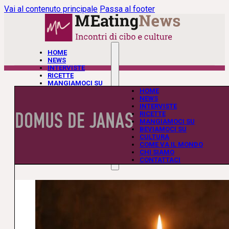
Vai al contenuto principale
Passa al footer
HOME
NEWS
INTERVISTE
RICETTE
MANGIAMOCI SU
BEVIAMOCI SU
HOME
CULTURA
NEWS
COME VA IL MONDO
INTERVISTE
DOMUS DE JANAS
CHI SIAMO
RICETTE
CONTATTACI
MANGIAMOCI SU
BEVIAMOCI SU
CULTURA
COME VA IL MONDO
CHI SIAMO
CONTATTACI