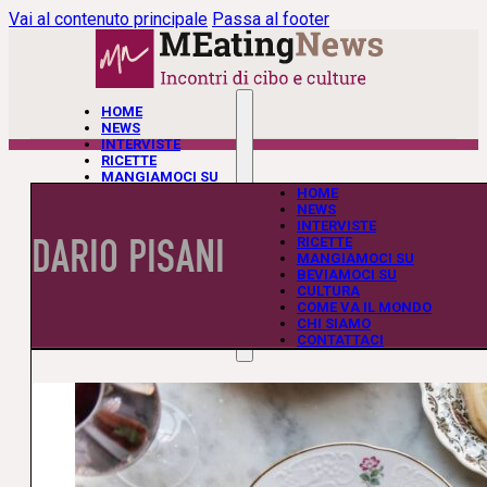
Vai al contenuto principale
Passa al footer
HOME
NEWS
INTERVISTE
RICETTE
MANGIAMOCI SU
BEVIAMOCI SU
HOME
CULTURA
NEWS
COME VA IL MONDO
INTERVISTE
DARIO PISANI
CHI SIAMO
RICETTE
CONTATTACI
MANGIAMOCI SU
BEVIAMOCI SU
CULTURA
COME VA IL MONDO
CHI SIAMO
CONTATTACI