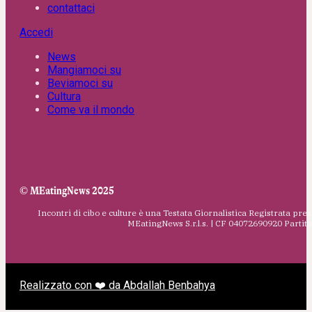
contattaci
Accedi
News
Mangiamoci su
Beviamoci su
Cultura
Come va il mondo
© MEatingNews 2025
Incontri di cibo e culture è una Testata Giornalistica Registrata pres
MEatingNews S.r.l.s. | CF 04072690920 Parti
Realizzato con ❤️ da Abdallah Benbahya