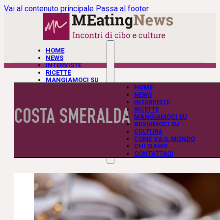
Vai al contenuto principale
Passa al footer
HOME
NEWS
INTERVISTE
RICETTE
MANGIAMOCI SU
BEVIAMOCI SU
HOME
CULTURA
NEWS
COME VA IL MONDO
INTERVISTE
COSTA SMERALDA
CHI SIAMO
RICETTE
CONTATTACI
MANGIAMOCI SU
BEVIAMOCI SU
CULTURA
COME VA IL MONDO
CHI SIAMO
CONTATTACI