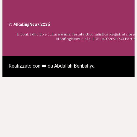
© MEatingNews 2025
Incontri di cibo e culture è una Testata Giornalistica Registrata pres
MEatingNews S.r.l.s. | CF 04072690920 Parti
Realizzato con ❤️ da Abdallah Benbahya