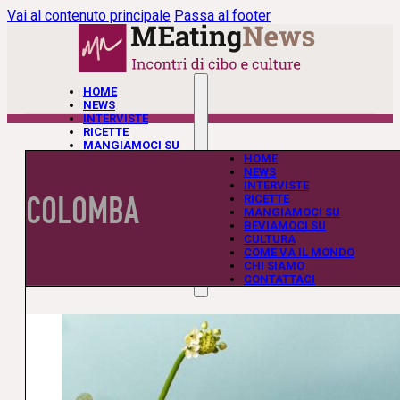
Vai al contenuto principale
Passa al footer
HOME
NEWS
INTERVISTE
RICETTE
MANGIAMOCI SU
BEVIAMOCI SU
HOME
CULTURA
NEWS
COME VA IL MONDO
INTERVISTE
COLOMBA
CHI SIAMO
RICETTE
CONTATTACI
MANGIAMOCI SU
BEVIAMOCI SU
CULTURA
COME VA IL MONDO
CHI SIAMO
CONTATTACI