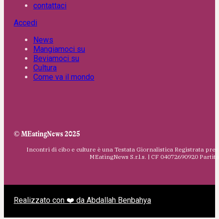
contattaci
Accedi
News
Mangiamoci su
Beviamoci su
Cultura
Come va il mondo
© MEatingNews 2025
Incontri di cibo e culture è una Testata Giornalistica Registrata pres
MEatingNews S.r.l.s. | CF 04072690920 Parti
Realizzato con ❤️ da Abdallah Benbahya