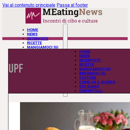
Vai al contenuto principale
Passa al footer
HOME
NEWS
INTERVISTE
RICETTE
MANGIAMOCI SU
BEVIAMOCI SU
HOME
CULTURA
NEWS
COME VA IL MONDO
INTERVISTE
UPF
CHI SIAMO
RICETTE
CONTATTACI
MANGIAMOCI SU
BEVIAMOCI SU
CULTURA
COME VA IL MONDO
CHI SIAMO
CONTATTACI