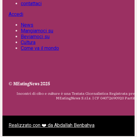
contattaci
Accedi
News
Mangiamoci su
Beviamoci su
Cultura
Come va il mondo
© MEatingNews 2025
Incontri di cibo e culture è una Testata Giornalistica Registrata pres
MEatingNews S.r.l.s. | CF 04072690920 Parti
Realizzato con ❤️ da Abdallah Benbahya