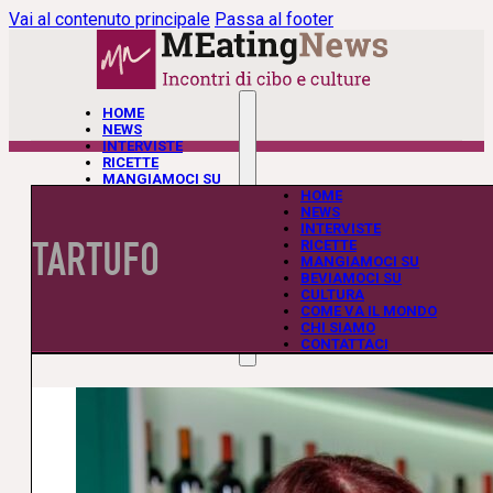
Vai al contenuto principale
Passa al footer
HOME
NEWS
INTERVISTE
RICETTE
MANGIAMOCI SU
BEVIAMOCI SU
HOME
CULTURA
NEWS
COME VA IL MONDO
INTERVISTE
TARTUFO
CHI SIAMO
RICETTE
CONTATTACI
MANGIAMOCI SU
BEVIAMOCI SU
CULTURA
COME VA IL MONDO
CHI SIAMO
CONTATTACI