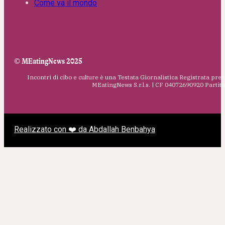
Come va il mondo
© MEatingNews 2025
Incontri di cibo e culture è una Testata Giornalistica Registrata pres
MEatingNews S.r.l.s. | CF 04072690920 Parti
Realizzato con ❤️ da Abdallah Benbahya