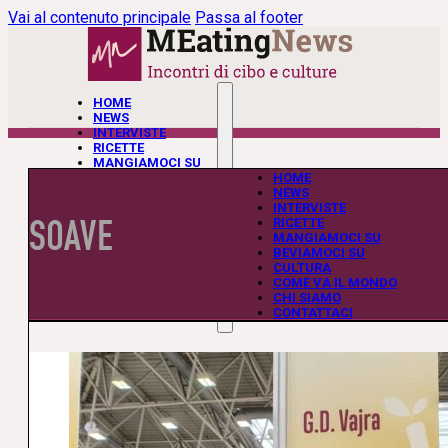
Vai al contenuto principale
Passa al footer
HOME
NEWS
INTERVISTE
RICETTE
MANGIAMOCI SU
BEVIAMOCI SU
HOME
CULTURA
NEWS
COME VA IL MONDO
INTERVISTE
SOAVE
CHI SIAMO
RICETTE
CONTATTACI
MANGIAMOCI SU
BEVIAMOCI SU
CULTURA
COME VA IL MONDO
CHI SIAMO
CONTATTACI