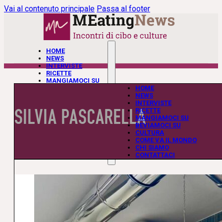
Vai al contenuto principale
Passa al footer
HOME
NEWS
INTERVISTE
RICETTE
MANGIAMOCI SU
BEVIAMOCI SU
HOME
CULTURA
NEWS
COME VA IL MONDO
INTERVISTE
SILVIA PASCARELLA
CHI SIAMO
RICETTE
CONTATTACI
MANGIAMOCI SU
BEVIAMOCI SU
CULTURA
COME VA IL MONDO
CHI SIAMO
CONTATTACI