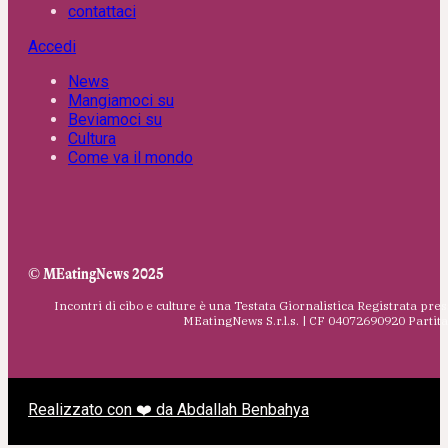
contattaci
Accedi
News
Mangiamoci su
Beviamoci su
Cultura
Come va il mondo
© MEatingNews 2025
Incontri di cibo e culture è una Testata Giornalistica Registrata pres
MEatingNews S.r.l.s. | CF 04072690920 Parti
Realizzato con ❤️ da Abdallah Benbahya