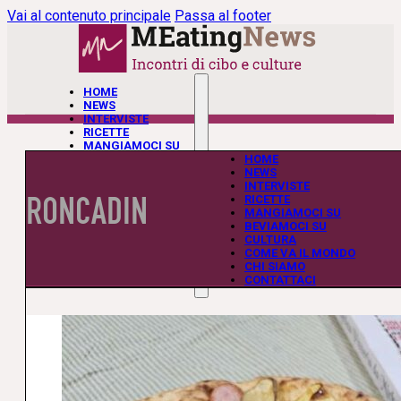
Vai al contenuto principale
Passa al footer
HOME
NEWS
INTERVISTE
RICETTE
MANGIAMOCI SU
BEVIAMOCI SU
HOME
CULTURA
NEWS
COME VA IL MONDO
INTERVISTE
RONCADIN
CHI SIAMO
RICETTE
CONTATTACI
MANGIAMOCI SU
BEVIAMOCI SU
CULTURA
COME VA IL MONDO
CHI SIAMO
CONTATTACI