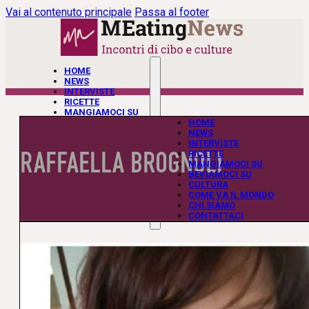
Vai al contenuto principale
Passa al footer
HOME
NEWS
INTERVISTE
RICETTE
MANGIAMOCI SU
BEVIAMOCI SU
HOME
CULTURA
NEWS
COME VA IL MONDO
INTERVISTE
RAFFAELLA BROGNOLI
CHI SIAMO
RICETTE
CONTATTACI
MANGIAMOCI SU
BEVIAMOCI SU
CULTURA
COME VA IL MONDO
CHI SIAMO
CONTATTACI