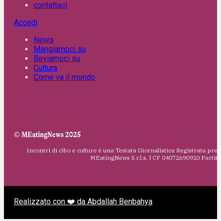
contattaci
Accedi
News
Mangiamoci su
Beviamoci su
Cultura
Come va il mondo
© MEatingNews 2025
Incontri di cibo e culture è una Testata Giornalistica Registrata pres
MEatingNews S.r.l.s. | CF 04072690920 Parti
Realizzato con ❤️ da Abdallah Benbahya