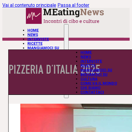
Vai al contenuto principale
Passa al footer
HOME
NEWS
INTERVISTE
RICETTE
MANGIAMOCI SU
BEVIAMOCI SU
HOME
CULTURA
NEWS
COME VA IL MONDO
INTERVISTE
PIZZERIA D’ITALIA 2025
CHI SIAMO
RICETTE
CONTATTACI
MANGIAMOCI SU
BEVIAMOCI SU
CULTURA
COME VA IL MONDO
CHI SIAMO
CONTATTACI