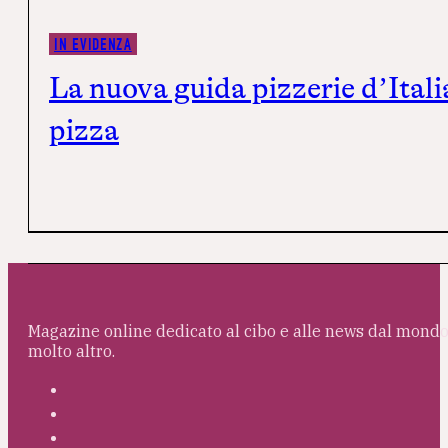
IN EVIDENZA
La nuova guida pizzerie d’Ital
pizza
Magazine online dedicato al cibo e alle news dal mondo 
molto altro.