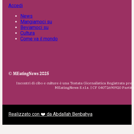
Accedi
News
Mangiamoci su
Beviamoci su
Cultura
Come va il mondo
© MEatingNews 2025
Incontri di cibo e culture è una Testata Giornalistica Registrata pres
MEatingNews S.r.l.s. | CF 04072690920 Parti
Realizzato con ❤️ da Abdallah Benbahya