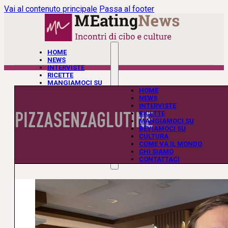
Vai al contenuto principale
Passa al footer
HOME
NEWS
INTERVISTE
RICETTE
MANGIAMOCI SU
BEVIAMOCI SU
HOME
CULTURA
NEWS
COME VA IL MONDO
INTERVISTE
PIZZASENZAGLUTINE
CHI SIAMO
RICETTE
CONTATTACI
MANGIAMOCI SU
BEVIAMOCI SU
CULTURA
COME VA IL MONDO
CHI SIAMO
CONTATTACI