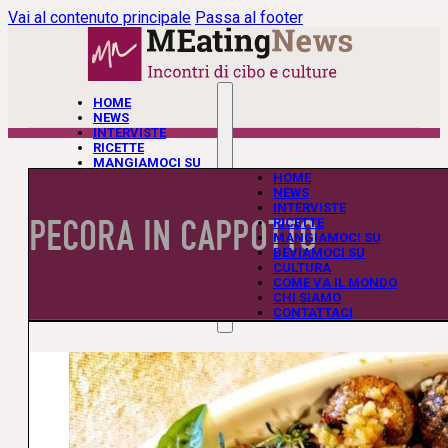
Vai al contenuto principale
Passa al footer
HOME
NEWS
INTERVISTE
RICETTE
MANGIAMOCI SU
BEVIAMOCI SU
HOME
CULTURA
NEWS
COME VA IL MONDO
INTERVISTE
PECORA IN CAPPOTTO
CHI SIAMO
RICETTE
CONTATTACI
MANGIAMOCI SU
BEVIAMOCI SU
CULTURA
COME VA IL MONDO
CHI SIAMO
CONTATTACI