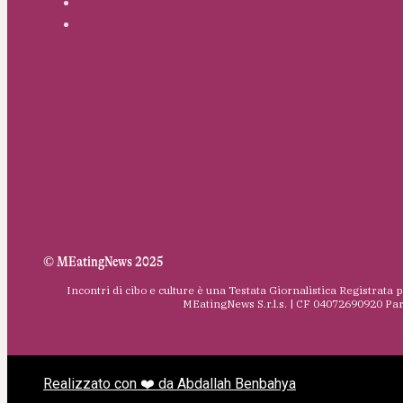
© MEatingNews 2025
Incontri di cibo e culture è una Testata Giornalistica Registrata 
MEatingNews S.r.l.s. | CF 04072690920 Pa
Realizzato con ❤️ da Abdallah Benbahya