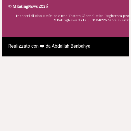
© MEatingNews 2025
Incontri di cibo e culture è una Testata Giornalistica Registrata pres
MEatingNews S.r.l.s. | CF 04072690920 Parti
Realizzato con ❤️ da Abdallah Benbahya