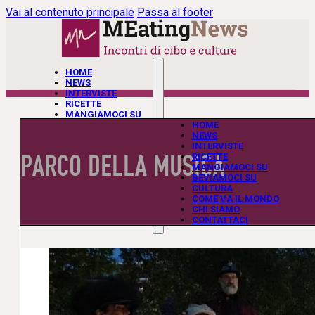
Vai al contenuto principale
Passa al footer
HOME
NEWS
INTERVISTE
RICETTE
MANGIAMOCI SU
BEVIAMOCI SU
HOME
CULTURA
NEWS
COME VA IL MONDO
INTERVISTE
PARCO DELLA MUSICA
CHI SIAMO
RICETTE
CONTATTACI
MANGIAMOCI SU
BEVIAMOCI SU
CULTURA
COME VA IL MONDO
CHI SIAMO
CONTATTACI