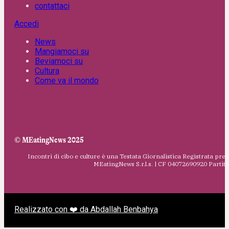
contattaci
Accedi
News
Mangiamoci su
Beviamoci su
Cultura
Come va il mondo
© MEatingNews 2025
Incontri di cibo e culture è una Testata Giornalistica Registrata pres
MEatingNews S.r.l.s. | CF 04072690920 Parti
Realizzato con ❤️ da Abdallah Benbahya