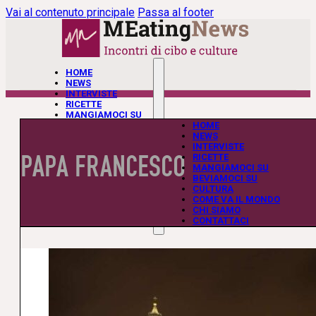
Vai al contenuto principale
Passa al footer
HOME
NEWS
INTERVISTE
RICETTE
MANGIAMOCI SU
BEVIAMOCI SU
HOME
CULTURA
NEWS
COME VA IL MONDO
INTERVISTE
PAPA FRANCESCO
CHI SIAMO
RICETTE
CONTATTACI
MANGIAMOCI SU
BEVIAMOCI SU
CULTURA
COME VA IL MONDO
CHI SIAMO
CONTATTACI