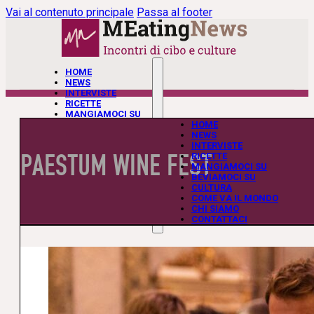
Vai al contenuto principale
Passa al footer
HOME
NEWS
INTERVISTE
RICETTE
MANGIAMOCI SU
BEVIAMOCI SU
HOME
CULTURA
NEWS
COME VA IL MONDO
INTERVISTE
PAESTUM WINE FEST
CHI SIAMO
RICETTE
CONTATTACI
MANGIAMOCI SU
BEVIAMOCI SU
CULTURA
COME VA IL MONDO
CHI SIAMO
CONTATTACI